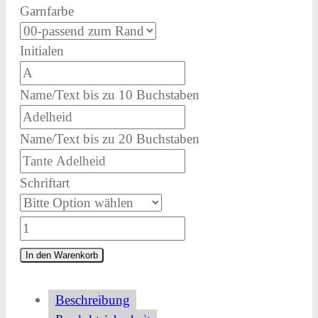
Garnfarbe
Initialen
Name/Text bis zu 10 Buchstaben
Name/Text bis zu 20 Buchstaben
Schriftart
Taschentuch
mit
In den Warenkorb
Namensstickerei
oder
Beschreibung
Initialen