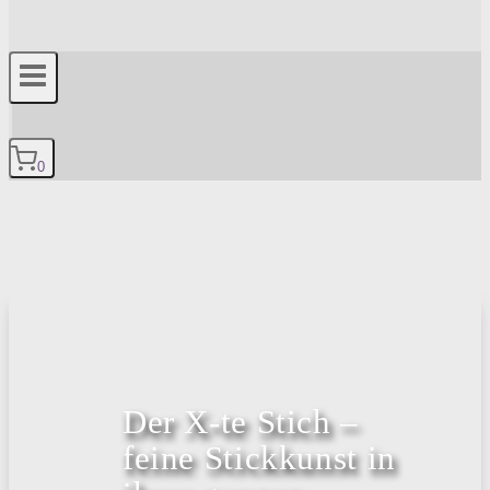
0
Der X-te Stich –
feine Stickkunst in